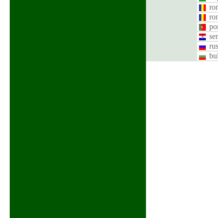
ro
ro
po
se
ru
bu