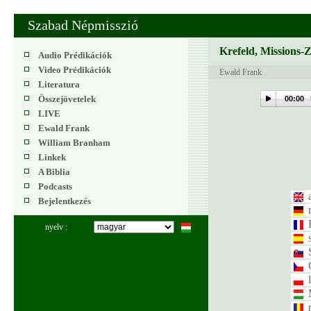
Szabad Népmisszió
Krefeld, Missions-
Audio Prédikációk
Video Prédikációk
Ewald Frank
Literatura
Összejövetelek
00:00
LIVE
Ewald Frank
William Branham
Linkek
A Biblia
Podcasts
Bejelentkezés
nyelv :