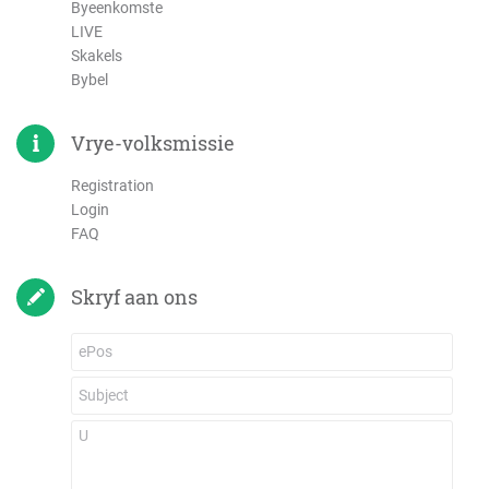
Byeenkomste
LIVE
Skakels
Bybel
Vrye-volksmissie
Registration
Login
FAQ
Skryf aan ons