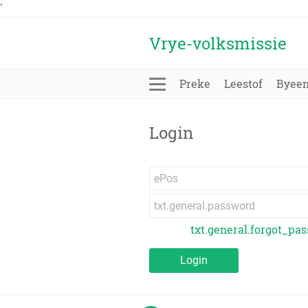
'
Vrye-volksmissie
Preke
Leestof
Byee
Login
txt.general.forgot_pa
Login