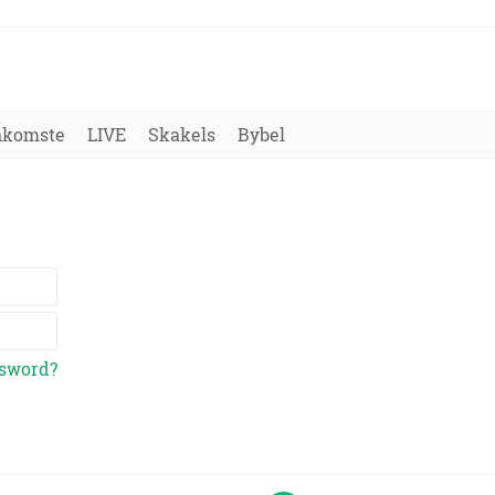
nkomste
LIVE
Skakels
Bybel
ssword?