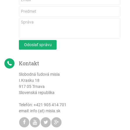
Odoslať správu
Kontakt
Slobodná ľudová misia
I.Krasku 18
917 05 Trnava
Slovenská republika
Telefón:
+421 905 414 701
email: info (at) misia.sk