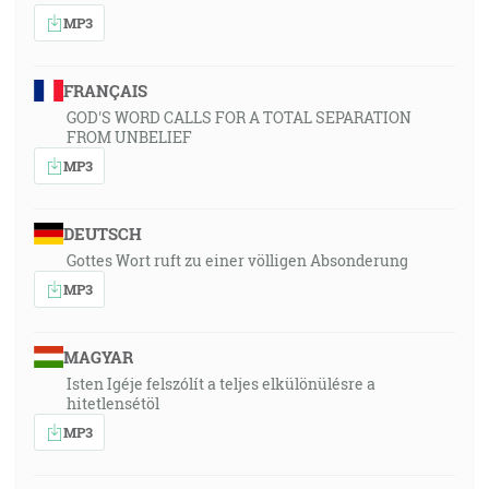
MP3
FRANÇAIS
GOD'S WORD CALLS FOR A TOTAL SEPARATION
FROM UNBELIEF
MP3
DEUTSCH
Gottes Wort ruft zu einer völligen Absonderung
MP3
MAGYAR
Isten Igéje felszólít a teljes elkülönülésre a
hitetlensétöl
MP3