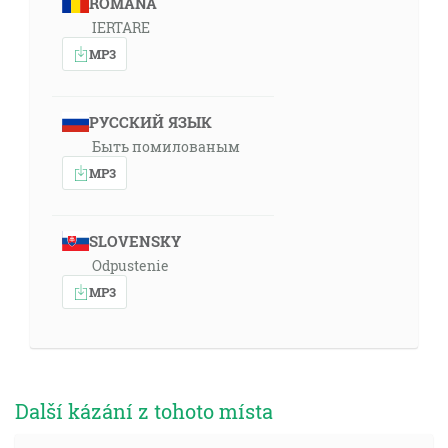
ROMÂNA
IERTARE
MP3
РУССКИЙ ЯЗЫК
Быть помилованым
MP3
SLOVENSKY
Odpustenie
MP3
Další kázání z tohoto místa