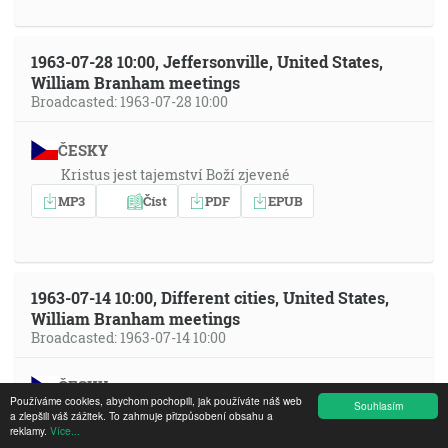
1963-07-28 10:00, Jeffersonville, United States,
William Branham meetings
Broadcasted: 1963-07-28 10:00
ČESKY
Kristus jest tajemství Boží zjevené
MP3
Číst
PDF
EPUB
1963-07-14 10:00, Different cities, United States,
William Branham meetings
Broadcasted: 1963-07-14 10:00
ČESKY
Používáme cookies, abychom pochopili, jak používáte náš web
Souhlasím
Proč křičet? Mluv!
a zlepšili váš zážitek. To zahrnuje přizpůsobení obsahu a
reklamy.
Více...
MP3