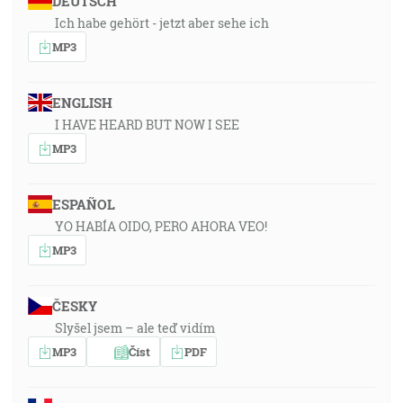
DEUTSCH
Ich habe gehört - jetzt aber sehe ich
MP3
ENGLISH
I HAVE HEARD BUT NOW I SEE
MP3
ESPAÑOL
YO HABÍA OIDO, PERO AHORA VEO!
MP3
ČESKY
Slyšel jsem – ale teď vidím
MP3
Číst
PDF