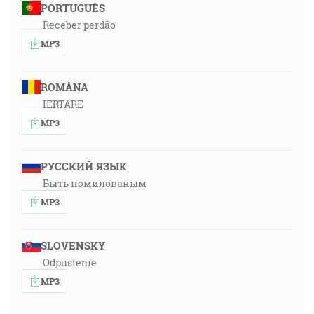
PORTUGUÊS
Receber perdão
MP3
ROMÂNA
IERTARE
MP3
РУССКИЙ ЯЗЫК
Быть помилованым
MP3
SLOVENSKY
Odpustenie
MP3