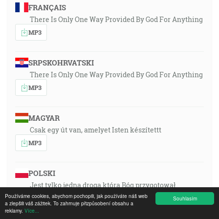
FRANÇAIS
There Is Only One Way Provided By God For Anything
MP3
SRPSKOHRVATSKI
There Is Only One Way Provided By God For Anything
MP3
MAGYAR
Csak egy út van, amelyet Isten készítettt
MP3
POLSKI
Jest tylko jedna droga którą Bóg przygotował
Používáme cookies, abychom pochopili, jak používáte náš web
MP3
Souhlasím
a zlepšili váš zážitek. To zahrnuje přizpůsobení obsahu a
reklamy.
Více...