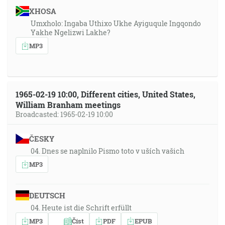
XHOSA
Umxholo: Ingaba Uthixo Ukhe Ayiguqule Ingqondo
Yakhe Ngelizwi Lakhe?
MP3
1965-02-19 10:00, Different cities, United States,
William Branham meetings
Broadcasted: 1965-02-19 10:00
ČESKY
04. Dnes se naplnilo Pismo toto v uších vašich
MP3
DEUTSCH
04. Heute ist die Schrift erfüllt
MP3
Číst
PDF
EPUB