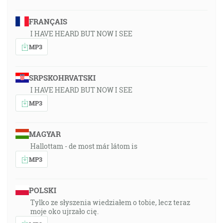
FRANÇAIS
I HAVE HEARD BUT NOW I SEE
MP3
SRPSKOHRVATSKI
I HAVE HEARD BUT NOW I SEE
MP3
MAGYAR
Hallottam - de most már látom is
MP3
POLSKI
Tylko ze słyszenia wiedziałem o tobie, lecz teraz
moje oko ujrzało cię.