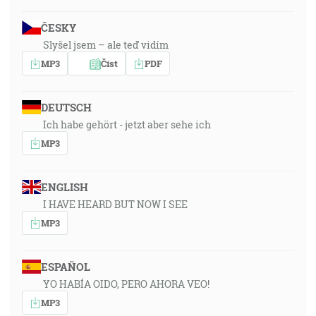
ČESKY
Slyšel jsem – ale teď vidím
MP3
Číst
PDF
DEUTSCH
Ich habe gehört - jetzt aber sehe ich
MP3
ENGLISH
I HAVE HEARD BUT NOW I SEE
MP3
ESPAÑOL
YO HABÍA OIDO, PERO AHORA VEO!
MP3