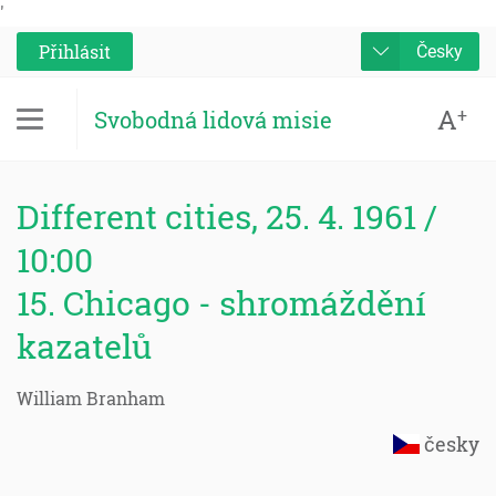
'
Přihlásit
Česky
A
+
Svobodná lidová misie
Different cities, 25. 4. 1961 /
10:00
15. Chicago - shromáždění
kazatelů
William Branham
česky