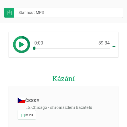
Stáhnout MP3
0:00
89:34
Kázání
ČESKY
15. Chicago - shromáždění kazatelů
MP3