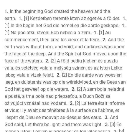
1 Kings
1.
In the beginning God created the heaven and the
2 Kings
earth.
1.
[1] Kezdetben teremté Isten az eget és a földet.
1.
1 Chronicles
[1] In die begin het God die hemel en die aarde geskape.
1.
2 Chronicles
[1] Na počiatku stvoril Bôh nebesia a zem.
1.
[1] Au
Ezra
commencement, Dieu créa les cieux et la terre.
2.
And the
Nehemiah
earth was without form, and void; and darkness was upon
Esther
the face of the deep. And the Spirit of God moved upon the
face of the waters.
2.
[2] A föld pedig kietlen és puszta
Job
vala, és setétség vala a mélység színén, és az Isten Lelke
Psalms
lebeg vala a vizek felett.
2.
[2] En die aarde was woes en
Proverbs
leeg, en duisternis was op die wêreldvloed, en die Gees van
Ecclesiastes
God het gesweef op die waters.
2.
[2] A zem bola neladná
S of Solomon
a pustá, a tma bola nad priepasťou, a Duch Boží sa
Isaiah
oživujúci vznášal nad vodami.
2.
[2] La terre était informe
Jeremiah
et vide: il y avait des ténèbres à la surface de l'abîme, et
Lamentations
l'esprit de Dieu se mouvait au-dessus des eaux.
3.
And
God said, Let there be light: and there was light.
3.
[3] És
Ezekiel
monda Isten: Legyen világosság: és lőn világosság.
3.
[3]