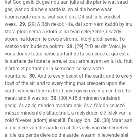
het God gesê: Ek gee nou aan julle al die plante wat saad
gee, wat op die hele aarde is, en al die bome waar
boomvrugte aan is, wat saad dra. Dit sal julle voedsel
wees.
29.
[29] A Bôh riekol: Hľa, dal som vám každú bylinu,
ktorá plodí semä a ktorá je na tvári celej zeme, i každý
strom, na ktorom je ovocie stromu, ktorý plodí semä. To
všetko vám bude za pokrm.
29.
[29] Et Dieu dit: Voici, je
vous donne toute herbe portant de la semence et qui est à
la surface de toute la terre, et tout arbre ayant en lui du fruit
d'arbre et portant de la semence: ce sera votre
nourriture.
30.
And to every beast of the earth, and to every
fowl of the air, and to every thing that creepeth upon the
earth, wherein there is life, I have given every green herb for
meat: and it was so.
30.
[30] A föld minden vadainak
pedig, és az ég minden madarainak, és a földön csúszó-
mászó mindenféle állatoknak, a melyekben élő lélek van, a
zöld fűveket [adom] eledelűl. És úgy lőn.
30.
[30] Maar aan
al die diere van die aarde en al die voëls van die hemel en
al die kruipende diere op die aarde, waarin 'n lewende siel