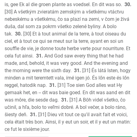
is, gee Ek al die groen plante as voedsel. En dit was so.
30.
[30] A všetkým zvieratám zemským a všetkému vtáctvu
nebeskému a všetkému, čo sa plazí na zemi, v čom je živá
duša, dal som za pokrm všetko zelené byliny. A bolo
tak.
30.
[30] Et à tout animal de la terre, à tout oiseau du
ciel, et à tout ce qui se meut sur la terre, ayant en soi un
souffle de vie, je donne toute herbe verte pour nourriture. Et
cela fut ainsi.
31.
And God saw every thing that he had
made, and, behold, it was very good. And the evening and
the morning were the sixth day.
31.
[31] És látá Isten, hogy
minden a mit teremtett vala, ímé igen jó. És lőn este és lőn
reggel, hatodik nap.
31.
[31] Toe sien God alles wat Hy
gemaak het, en -- dit was baie goed. En dit was aand en dit
was môre, die sesde dag.
31.
[31] A Bôh videl všetko, čo
učinil, a hľa, bolo to veľmi dobré. A bol večer, a bolo ráno,
šiesty deň.
31.
[31] Dieu vit tout ce qu'il avait fait et voici,
cela était très bon. Ainsi, il y eut un soir, et il y eut un matin:
ce fut le sixième jour.