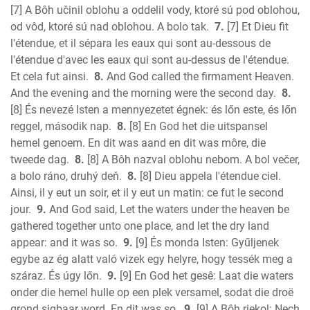
James
[7] A Bôh učinil oblohu a oddelil vody, ktoré sú pod oblohou,
1 Peter
od vôd, ktoré sú nad oblohou. A bolo tak.
7.
[7] Et Dieu fit
2 Peter
l'étendue, et il sépara les eaux qui sont au-dessous de
1 John
l'étendue d'avec les eaux qui sont au-dessus de l'étendue.
2 John
Et cela fut ainsi.
8.
And God called the firmament Heaven.
3 John
And the evening and the morning were the second day.
8.
[8] És nevezé Isten a mennyezetet égnek: és lőn este, és lőn
Jude
reggel, második nap.
8.
[8] En God het die uitspansel
Revelation
hemel genoem. En dit was aand en dit was môre, die
tweede dag.
8.
[8] A Bôh nazval oblohu nebom. A bol večer,
a bolo ráno, druhý deň.
8.
[8] Dieu appela l'étendue ciel.
Ainsi, il y eut un soir, et il y eut un matin: ce fut le second
jour.
9.
And God said, Let the waters under the heaven be
gathered together unto one place, and let the dry land
appear: and it was so.
9.
[9] És monda Isten: Gyűljenek
egybe az ég alatt való vizek egy helyre, hogy tessék meg a
száraz. És úgy lőn.
9.
[9] En God het gesê: Laat die waters
onder die hemel hulle op een plek versamel, sodat die droë
grond sigbaar word. En dit was so.
9.
[9] A Bôh riekol: Nech