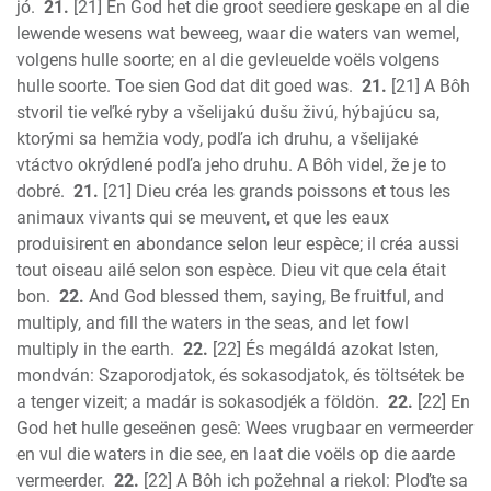
jó.
21.
[21] En God het die groot seediere geskape en al die
lewende wesens wat beweeg, waar die waters van wemel,
volgens hulle soorte; en al die gevleuelde voëls volgens
hulle soorte. Toe sien God dat dit goed was.
21.
[21] A Bôh
stvoril tie veľké ryby a všelijakú dušu živú, hýbajúcu sa,
ktorými sa hemžia vody, podľa ich druhu, a všelijaké
vtáctvo okrýdlené podľa jeho druhu. A Bôh videl, že je to
dobré.
21.
[21] Dieu créa les grands poissons et tous les
animaux vivants qui se meuvent, et que les eaux
produisirent en abondance selon leur espèce; il créa aussi
tout oiseau ailé selon son espèce. Dieu vit que cela était
bon.
22.
And God blessed them, saying, Be fruitful, and
multiply, and fill the waters in the seas, and let fowl
multiply in the earth.
22.
[22] És megáldá azokat Isten,
mondván: Szaporodjatok, és sokasodjatok, és töltsétek be
a tenger vizeit; a madár is sokasodjék a földön.
22.
[22] En
God het hulle geseënen gesê: Wees vrugbaar en vermeerder
en vul die waters in die see, en laat die voëls op die aarde
vermeerder.
22.
[22] A Bôh ich požehnal a riekol: Ploďte sa