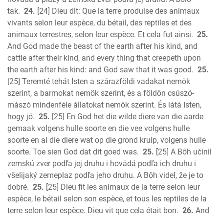
tak.
24.
[24] Dieu dit: Que la terre produise des animaux
vivants selon leur espèce, du bétail, des reptiles et des
animaux terrestres, selon leur espèce. Et cela fut ainsi.
25.
And God made the beast of the earth after his kind, and
cattle after their kind, and every thing that creepeth upon
the earth after his kind: and God saw that it was good.
25.
[25] Teremté tehát Isten a szárazföldi vadakat nemök
szerint, a barmokat nemök szerint, és a földön csúszó-
mászó mindenféle állatokat nemök szerint. És látá Isten,
hogy jó.
25.
[25] En God het die wilde diere van die aarde
gemaak volgens hulle soorte en die vee volgens hulle
soorte en al die diere wat op die grond kruip, volgens hulle
soorte. Toe sien God dat dit goed was.
25.
[25] A Bôh učinil
zemskú zver podľa jej druhu i hovädá podľa ich druhu i
všelijaký zemeplaz podľa jeho druhu. A Bôh videl, že je to
dobré.
25.
[25] Dieu fit les animaux de la terre selon leur
espèce, le bétail selon son espèce, et tous les reptiles de la
terre selon leur espèce. Dieu vit que cela était bon.
26.
And