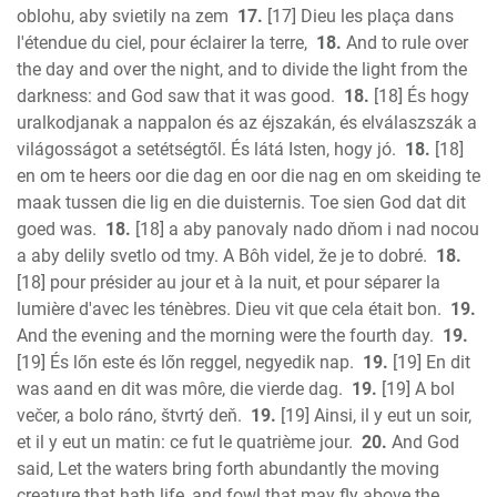
oblohu, aby svietily na zem
17.
[17] Dieu les plaça dans
l'étendue du ciel, pour éclairer la terre,
18.
And to rule over
the day and over the night, and to divide the light from the
darkness: and God saw that it was good.
18.
[18] És hogy
uralkodjanak a nappalon és az éjszakán, és elválaszszák a
világosságot a setétségtől. És látá Isten, hogy jó.
18.
[18]
en om te heers oor die dag en oor die nag en om skeiding te
maak tussen die lig en die duisternis. Toe sien God dat dit
goed was.
18.
[18] a aby panovaly nado dňom i nad nocou
a aby delily svetlo od tmy. A Bôh videl, že je to dobré.
18.
[18] pour présider au jour et à la nuit, et pour séparer la
lumière d'avec les ténèbres. Dieu vit que cela était bon.
19.
And the evening and the morning were the fourth day.
19.
[19] És lőn este és lőn reggel, negyedik nap.
19.
[19] En dit
was aand en dit was môre, die vierde dag.
19.
[19] A bol
večer, a bolo ráno, štvrtý deň.
19.
[19] Ainsi, il y eut un soir,
et il y eut un matin: ce fut le quatrième jour.
20.
And God
said, Let the waters bring forth abundantly the moving
creature that hath life, and fowl that may fly above the