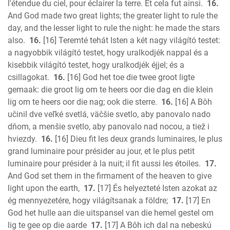
l'étendue du ciel, pour éclairer la terre. Et cela fut ainsi.
16.
And God made two great lights; the greater light to rule the
day, and the lesser light to rule the night: he made the stars
also.
16.
[16] Teremté tehát Isten a két nagy világító testet:
a nagyobbik világító testet, hogy uralkodjék nappal és a
kisebbik világító testet, hogy uralkodjék éjjel; és a
csillagokat.
16.
[16] God het toe die twee groot ligte
gemaak: die groot lig om te heers oor die dag en die klein
lig om te heers oor die nag; ook die sterre.
16.
[16] A Bôh
učinil dve veľké svetlá, väčšie svetlo, aby panovalo nado
dňom, a menšie svetlo, aby panovalo nad nocou, a tiež i
hviezdy.
16.
[16] Dieu fit les deux grands luminaires, le plus
grand luminaire pour présider au jour, et le plus petit
luminaire pour présider à la nuit; il fit aussi les étoiles.
17.
And God set them in the firmament of the heaven to give
light upon the earth,
17.
[17] És helyezteté Isten azokat az
ég mennyezetére, hogy világítsanak a földre;
17.
[17] En
God het hulle aan die uitspansel van die hemel gestel om
lig te gee op die aarde
17.
[17] A Bôh ich dal na nebeskú