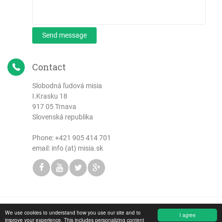
Send message
Contact
Slobodná ľudová misia
I.Krasku 18
917 05 Trnava
Slovenská republika
Phone:
+421 905 414 701
email: info (at) misia.sk
We use cookies to understand how you use our site and to
Copyright © 2026 Slobodná ľudová misia
I agree
improve your experience. This includes personalizing content