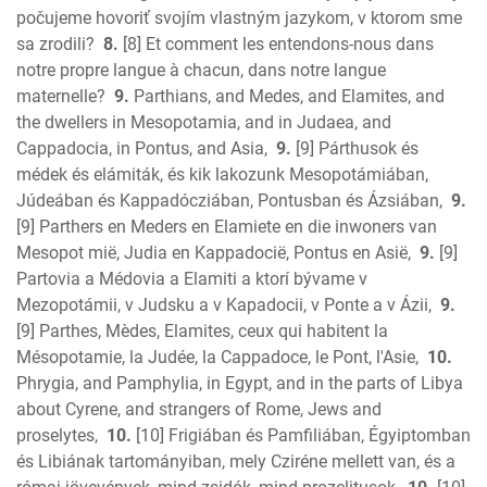
počujeme hovoriť svojím vlastným jazykom, v ktorom sme
sa zrodili?
8.
[8] Et comment les entendons-nous dans
notre propre langue à chacun, dans notre langue
maternelle?
9.
Parthians, and Medes, and Elamites, and
the dwellers in Mesopotamia, and in Judaea, and
Cappadocia, in Pontus, and Asia,
9.
[9] Párthusok és
médek és elámiták, és kik lakozunk Mesopotámiában,
Júdeában és Kappadócziában, Pontusban és Ázsiában,
9.
[9] Parthers en Meders en Elamiete en die inwoners van
Mesopot mië, Judia en Kappadocië, Pontus en Asië,
9.
[9]
Partovia a Médovia a Elamiti a ktorí bývame v
Mezopotámii, v Judsku a v Kapadocii, v Ponte a v Ázii,
9.
[9] Parthes, Mèdes, Elamites, ceux qui habitent la
Mésopotamie, la Judée, la Cappadoce, le Pont, l'Asie,
10.
Phrygia, and Pamphylia, in Egypt, and in the parts of Libya
about Cyrene, and strangers of Rome, Jews and
proselytes,
10.
[10] Frigiában és Pamfiliában, Égyiptomban
és Libiának tartományiban, mely Cziréne mellett van, és a