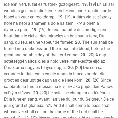
idelenn, vért, tüzet és füstnek gőzölgését.
19.
[19] En Ek sal
wonders gee bo in die hemel en tekens onder op die aarde,
bloed en vuur en rookdamp.
19.
[19] A dám vidieť zázraky
hore na nebi a znamenia dole na zemi, krv a oheň a
dymovú paru.
19.
[19] Je ferai paraître des prodiges en
haut dans le ciel et des miracles en bas sur la terre, Du
sang, du feu, et une vapeur de fumée;
20.
The sun shall be
turned into darkness, and the moon into blood, before the
great and notable day of the Lord come:
20.
[20] A nap
sötétséggé változik, és a hold vérré, minekelőtte eljő az
Úrnak ama nagy és fényes napja.
20.
[20] Die son sal
verander in duisternis en die maan in bloed voordat die
groot en deurlugtige dag van die Here kom.
20.
[20] Slnce
sa obráti na tmu a mesiac na krv, prv ako prijde deň Pánov,
veľký a slávny.
20.
[20] Le soleil se changera en ténèbres,
Et la lune en sang, Avant l'arrivée du jour du Seigneur, De ce
jour grand et glorieux.
21.
And it shall come to pass, that
whosoever shall call on the name of the Lord shall be