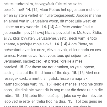
néktek tudtotokra, és vegyétek füleitekbe az én
beszédimet!
14.
[14] Maar Petrus het opgestaan met die
elf en sy stem verhef en hulle toegespreek: Joodse manne
en almal wat in Jerusalem woon, dit moet julle weet, en
luister na my woorde.
14.
[14] Ale Peter zastanúc si s
jedonástimi povýšil svoj hlas a povedal im: Mužovia Židia,
aj vy, ktorí bývate v Jeruzaleme, všetci, nech vám je toto
známe, a počujte moje slová!
14.
[14] Alors Pierre, se
présentant avec les onze, éleva la voix, et leur parla en ces
termes: Hommes Juifs, et vous tous qui séjournez à
Jérusalem, sachez ceci, et prêtez l'oreille à mes
paroles!
15.
For these are not drunken, as ye suppose,
seeing it is but the third hour of the day.
15.
[15] Mert nem
részegek ezek, a mint ti állítjátok; hiszen a napnak
harmadik órája van;
15.
[15] Hierdie mense is tog nie dronk
soos julle dink nie, want dit is nog maar die derde uur in die
môre.
15.
[15] Lebo títo nie sú spilí, jako sa vy domnievate,
lebo veď je ešte len tretia hodina dňa.
15.
[15] Ces gens ne