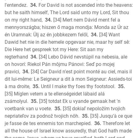
l'entendez.
34.
For David is not ascended into the heavens:
but he saith himself, The Lord said unto my Lord, Sit thou
on my right hand,
34.
[34] Mert nem Dávid ment fel a
mennyországba; hiszen ő maga mondja: Monda az Úr az
én Uramnak: Ülj az én jobbkezem felől,
34.
[34] Want
Dawid het nie in die hemele opgevaar nie, maar hy self sê:
Die Here het gespreek tot my Here: Sit aan my
regterhand
34.
[34] Lebo Dávid nevstúpil na nebesia, ale
on hovorí: Riekol Pán môjmu Pánovi: Seď po mojej
pravici,
34.
[34] Car David n'est point monté au ciel, mais il
dit lui-même: Le Seigneur a dit à mon Seigneur: Assieds-toi
à ma droite,
35.
Until I make thy foes thy footstool.
35.
[35] Míglen vetem a te ellenségeidet lábaid alá
zsámolyul.
35.
[35] totdat Ek u vyande gemaak het 'n
voetbank van u voete.
35.
[35] dokiaľ nepoložím tvojich
nepriateľov za podnož tvojich nôh.
35.
[35] Jusqu'à ce que
je fasse de tes ennemis ton marchepied.
36.
Therefore let
all the house of Israel know assuredly, that God hath made