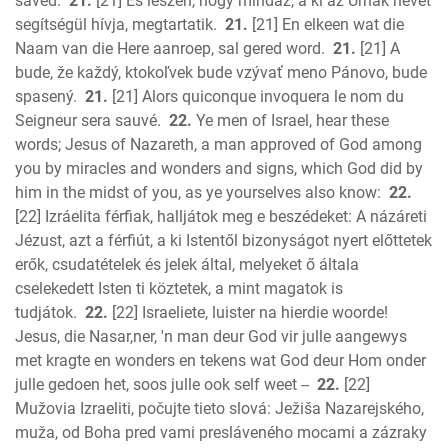
saved.
21.
[21] És lészen, hogy mindaz, a ki az Úrnak nevét
segítségül hívja, megtartatik.
21.
[21] En elkeen wat die
Naam van die Here aanroep, sal gered word.
21.
[21] A
bude, že každý, ktokoľvek bude vzývať meno Pánovo, bude
spasený.
21.
[21] Alors quiconque invoquera le nom du
Seigneur sera sauvé.
22.
Ye men of Israel, hear these
words; Jesus of Nazareth, a man approved of God among
you by miracles and wonders and signs, which God did by
him in the midst of you, as ye yourselves also know:
22.
[22] Izráelita férfiak, halljátok meg e beszédeket: A názáreti
Jézust, azt a férfiút, a ki Istentől bizonyságot nyert előttetek
erők, csudatételek és jelek által, melyeket ő általa
cselekedett Isten ti köztetek, a mint magatok is
tudjátok.
22.
[22] Israeliete, luister na hierdie woorde!
Jesus, die Nasar,ner, 'n man deur God vir julle aangewys
met kragte en wonders en tekens wat God deur Hom onder
julle gedoen het, soos julle ook self weet --
22.
[22]
Mužovia Izraeliti, počujte tieto slová: Ježiša Nazarejského,
muža, od Boha pred vami presláveného mocami a zázraky