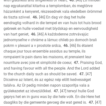
with gladness and singleness of heart,
46.
[46] És minden
nap egyakarattal kitartva a templomban, és megtörve
házanként a kenyeret, részesednek vala eledelben örömmel
és tiszta szívvel.
46.
[46] En dag vir dag het hulle
eendragtig volhard in die tempel en van huis tot huis brood
gebreek en hulle voedsel met blydskap en eenvoudigheid
van hart geniet,
46.
[46] A každodenne zotrvávajúc
jednomyseľne v chráme a lámuc chlieb po domoch brali
pokrm v plesaní a v prostote srdca,
46.
[46] Ils étaient
chaque jour tous ensemble assidus au temple, ils
rompaient le pain dans les maisons, et prenaient leur
nourriture avec joie et simplicité de coeur,
47.
Praising God,
and having favour with all the people. And the Lord added
to the church daily such as should be saved.
47.
[47]
Dícsérve az Istent, és az egész nép előtt kedvességet
találva. Az Úr pedig minden napon szaporítja vala a
gyülekezetet az idvezülőkkel.
47.
[47] terwyl hulle God
geprys het en in guns was by die hele volk. En die Here het
daagliks by die gemeente gevoeg die wat gered is.
47.
[47]