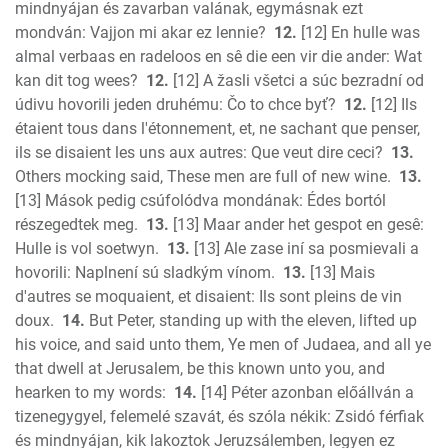
mindnyájan és zavarban valának, egymásnak ezt
mondván: Vajjon mi akar ez lennie?
12.
[12] En hulle was
almal verbaas en radeloos en sê die een vir die ander: Wat
kan dit tog wees?
12.
[12] A žasli všetci a súc bezradní od
údivu hovorili jeden druhému: Čo to chce byť?
12.
[12] Ils
étaient tous dans l'étonnement, et, ne sachant que penser,
ils se disaient les uns aux autres: Que veut dire ceci?
13.
Others mocking said, These men are full of new wine.
13.
[13] Mások pedig csúfolódva mondának: Édes bortól
részegedtek meg.
13.
[13] Maar ander het gespot en gesê:
Hulle is vol soetwyn.
13.
[13] Ale zase iní sa posmievali a
hovorili: Naplnení sú sladkým vínom.
13.
[13] Mais
d'autres se moquaient, et disaient: Ils sont pleins de vin
doux.
14.
But Peter, standing up with the eleven, lifted up
his voice, and said unto them, Ye men of Judaea, and all ye
that dwell at Jerusalem, be this known unto you, and
hearken to my words:
14.
[14] Péter azonban előállván a
tizenegygyel, felemelé szavát, és szóla nékik: Zsidó férfiak
és mindnyájan, kik lakoztok Jeruzsálemben, legyen ez