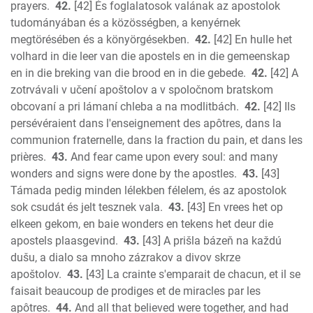
prayers.
42.
[42] És foglalatosok valának az apostolok
tudományában és a közösségben, a kenyérnek
megtörésében és a könyörgésekben.
42.
[42] En hulle het
volhard in die leer van die apostels en in die gemeenskap
en in die breking van die brood en in die gebede.
42.
[42] A
zotrvávali v učení apoštolov a v spoločnom bratskom
obcovaní a pri lámaní chleba a na modlitbách.
42.
[42] Ils
persévéraient dans l'enseignement des apôtres, dans la
communion fraternelle, dans la fraction du pain, et dans les
prières.
43.
And fear came upon every soul: and many
wonders and signs were done by the apostles.
43.
[43]
Támada pedig minden lélekben félelem, és az apostolok
sok csudát és jelt tesznek vala.
43.
[43] En vrees het op
elkeen gekom, en baie wonders en tekens het deur die
apostels plaasgevind.
43.
[43] A prišla bázeň na každú
dušu, a dialo sa mnoho zázrakov a divov skrze
apoštolov.
43.
[43] La crainte s'emparait de chacun, et il se
faisait beaucoup de prodiges et de miracles par les
apôtres.
44.
And all that believed were together, and had