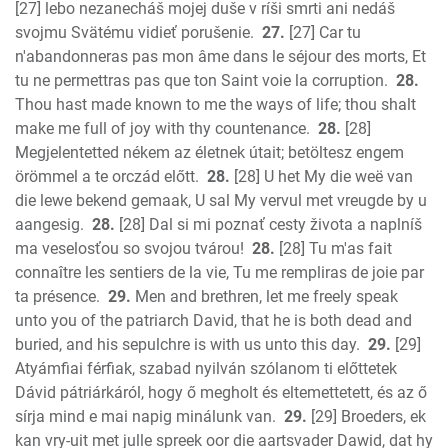
[27] lebo nezanecháš mojej duše v ríši smrti ani nedáš
svojmu Svätému vidieť porušenie.
27.
[27] Car tu
n'abandonneras pas mon âme dans le séjour des morts, Et
tu ne permettras pas que ton Saint voie la corruption.
28.
Thou hast made known to me the ways of life; thou shalt
make me full of joy with thy countenance.
28.
[28]
Megjelentetted nékem az életnek útait; betöltesz engem
örömmel a te orczád előtt.
28.
[28] U het My die weë van
die lewe bekend gemaak, U sal My vervul met vreugde by u
aangesig.
28.
[28] Dal si mi poznať cesty života a naplníš
ma veselosťou so svojou tvárou!
28.
[28] Tu m'as fait
connaître les sentiers de la vie, Tu me rempliras de joie par
ta présence.
29.
Men and brethren, let me freely speak
unto you of the patriarch David, that he is both dead and
buried, and his sepulchre is with us unto this day.
29.
[29]
Atyámfiai férfiak, szabad nyilván szólanom ti előttetek
Dávid pátriárkáról, hogy ő megholt és eltemettetett, és az ő
sírja mind e mai napig minálunk van.
29.
[29] Broeders, ek
kan vry-uit met julle spreek oor die aartsvader Dawid, dat hy