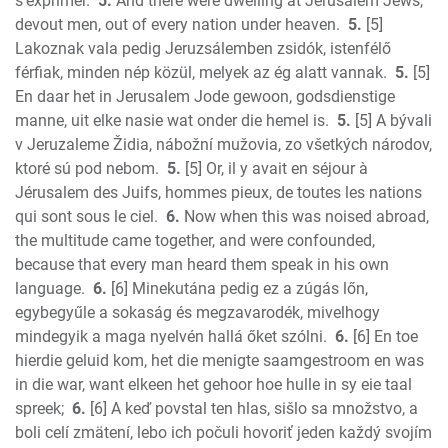
s'exprimer.
5.
And there were dwelling at Jerusalem Jews,
1 Corinthians
devout men, out of every nation under heaven.
5.
[5]
2 Corinthians
Lakoznak vala pedig Jeruzsálemben zsidók, istenfélő
Galatians
férfiak, minden nép közül, melyek az ég alatt vannak.
5.
[5]
En daar het in Jerusalem Jode gewoon, godsdienstige
Ephesians
manne, uit elke nasie wat onder die hemel is.
5.
[5] A bývali
Phillipians
v Jeruzaleme Židia, nábožní mužovia, zo všetkých národov,
Colossians
ktoré sú pod nebom.
5.
[5] Or, il y avait en séjour à
1 Thess.
Jérusalem des Juifs, hommes pieux, de toutes les nations
2 Thess.
qui sont sous le ciel.
6.
Now when this was noised abroad,
1 Timothy
the multitude came together, and were confounded,
2 Timothy
because that every man heard them speak in his own
Titus
language.
6.
[6] Minekutána pedig ez a zúgás lőn,
egybegyűle a sokaság és megzavarodék, mivelhogy
Philemon
mindegyik a maga nyelvén hallá őket szólni.
6.
[6] En toe
Hebrews
hierdie geluid kom, het die menigte saamgestroom en was
James
in die war, want elkeen het gehoor hoe hulle in sy eie taal
1 Peter
spreek;
6.
[6] A keď povstal ten hlas, sišlo sa množstvo, a
2 Peter
boli celí zmätení, lebo ich počuli hovoriť jeden každý svojím