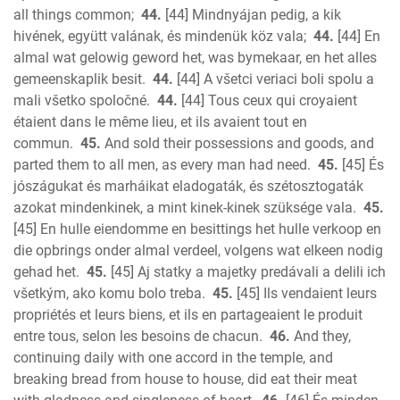
all things common;
44.
[44] Mindnyájan pedig, a kik
hivének, együtt valának, és mindenük köz vala;
44.
[44] En
almal wat gelowig geword het, was bymekaar, en het alles
gemeenskaplik besit.
44.
[44] A všetci veriaci boli spolu a
mali všetko spoločné.
44.
[44] Tous ceux qui croyaient
étaient dans le même lieu, et ils avaient tout en
commun.
45.
And sold their possessions and goods, and
parted them to all men, as every man had need.
45.
[45] És
jószágukat és marháikat eladogaták, és szétosztogaták
azokat mindenkinek, a mint kinek-kinek szüksége vala.
45.
[45] En hulle eiendomme en besittings het hulle verkoop en
die opbrings onder almal verdeel, volgens wat elkeen nodig
gehad het.
45.
[45] Aj statky a majetky predávali a delili ich
všetkým, ako komu bolo treba.
45.
[45] Ils vendaient leurs
propriétés et leurs biens, et ils en partageaient le produit
entre tous, selon les besoins de chacun.
46.
And they,
continuing daily with one accord in the temple, and
breaking bread from house to house, did eat their meat