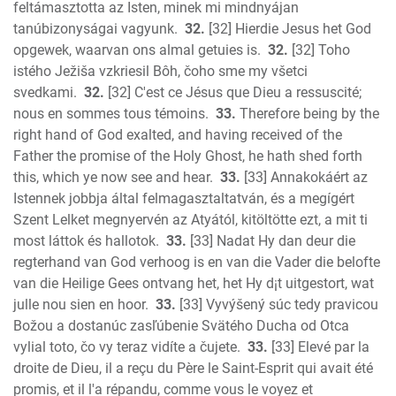
feltámasztotta az Isten, minek mi mindnyájan
tanúbizonyságai vagyunk.
32.
[32] Hierdie Jesus het God
opgewek, waarvan ons almal getuies is.
32.
[32] Toho
istého Ježiša vzkriesil Bôh, čoho sme my všetci
svedkami.
32.
[32] C'est ce Jésus que Dieu a ressuscité;
nous en sommes tous témoins.
33.
Therefore being by the
right hand of God exalted, and having received of the
Father the promise of the Holy Ghost, he hath shed forth
this, which ye now see and hear.
33.
[33] Annakokáért az
Istennek jobbja által felmagasztaltatván, és a megígért
Szent Lelket megnyervén az Atyától, kitöltötte ezt, a mit ti
most láttok és hallotok.
33.
[33] Nadat Hy dan deur die
regterhand van God verhoog is en van die Vader die belofte
van die Heilige Gees ontvang het, het Hy d¡t uitgestort, wat
julle nou sien en hoor.
33.
[33] Vyvýšený súc tedy pravicou
Božou a dostanúc zasľúbenie Svätého Ducha od Otca
vylial toto, čo vy teraz vidíte a čujete.
33.
[33] Elevé par la
droite de Dieu, il a reçu du Père le Saint-Esprit qui avait été
promis, et il l'a répandu, comme vous le voyez et