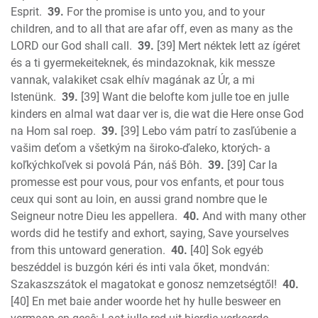
Esprit.
39.
For the promise is unto you, and to your
children, and to all that are afar off, even as many as the
LORD our God shall call.
39.
[39] Mert néktek lett az ígéret
és a ti gyermekeiteknek, és mindazoknak, kik messze
vannak, valakiket csak elhív magának az Úr, a mi
Istenünk.
39.
[39] Want die belofte kom julle toe en julle
kinders en almal wat daar ver is, die wat die Here onse God
na Hom sal roep.
39.
[39] Lebo vám patrí to zasľúbenie a
vašim deťom a všetkým na široko-ďaleko, ktorých- a
koľkýchkoľvek si povolá Pán, náš Bôh.
39.
[39] Car la
promesse est pour vous, pour vos enfants, et pour tous
ceux qui sont au loin, en aussi grand nombre que le
Seigneur notre Dieu les appellera.
40.
And with many other
words did he testify and exhort, saying, Save yourselves
from this untoward generation.
40.
[40] Sok egyéb
beszéddel is buzgón kéri és inti vala őket, mondván:
Szakaszszátok el magatokat e gonosz nemzetségtől!
40.
[40] En met baie ander woorde het hy hulle besweer en