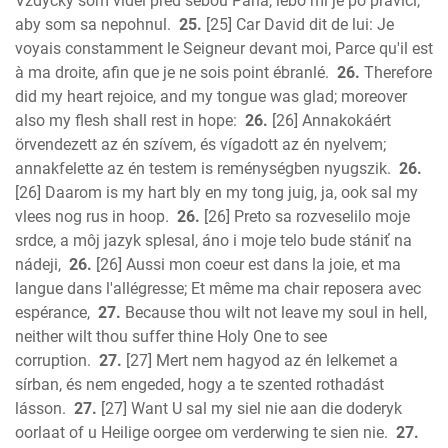
Vždycky som videl pred sebou Pána, lebo mi je po pravici,
aby som sa nepohnul.
25.
[25] Car David dit de lui: Je
voyais constamment le Seigneur devant moi, Parce qu'il est
à ma droite, afin que je ne sois point ébranlé.
26.
Therefore
did my heart rejoice, and my tongue was glad; moreover
also my flesh shall rest in hope:
26.
[26] Annakokáért
örvendezett az én szívem, és vígadott az én nyelvem;
annakfelette az én testem is reménységben nyugszik.
26.
[26] Daarom is my hart bly en my tong juig, ja, ook sal my
vlees nog rus in hoop.
26.
[26] Preto sa rozveselilo moje
srdce, a môj jazyk splesal, áno i moje telo bude stániť na
nádeji,
26.
[26] Aussi mon coeur est dans la joie, et ma
langue dans l'allégresse; Et même ma chair reposera avec
espérance,
27.
Because thou wilt not leave my soul in hell,
neither wilt thou suffer thine Holy One to see
corruption.
27.
[27] Mert nem hagyod az én lelkemet a
sírban, és nem engeded, hogy a te szented rothadást
lásson.
27.
[27] Want U sal my siel nie aan die doderyk
oorlaat of u Heilige oorgee om verderwing te sien nie.
27.