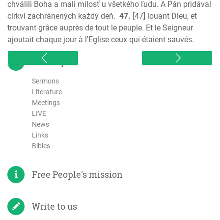
chválili Boha a mali milosť u všetkého ľudu. A Pán pridával
cirkvi zachránených každý deň.
47.
[47] louant Dieu, et
trouvant grâce auprès de tout le peuple. Et le Seigneur
ajoutait chaque jour à l'Eglise ceux qui étaient sauvés.
sitemap
Sermons
Literature
Meetings
LIVE
News
Links
Bibles
Free People's mission
Write to us