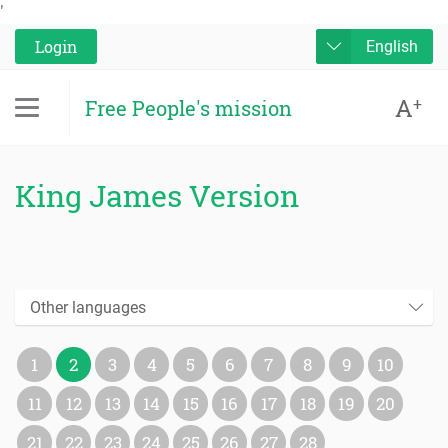
'
Login
English
A
+
Free People's mission
King James Version
Other languages
1
2
3
4
5
6
7
8
9
10
11
12
13
14
15
16
17
18
19
20
21
22
23
24
25
26
27
28