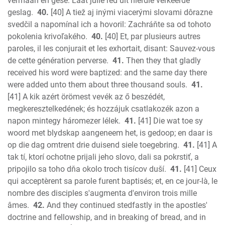
vermaan en gesê: Laat julle red uit hierdie verkeerde
geslag.
40.
[40] A tiež aj inými viacerými slovami dôrazne
svedčil a napomínal ich a hovoril: Zachráňte sa od tohoto
pokolenia krivoľakého.
40.
[40] Et, par plusieurs autres
paroles, il les conjurait et les exhortait, disant: Sauvez-vous
de cette génération perverse.
41.
Then they that gladly
received his word were baptized: and the same day there
were added unto them about three thousand souls.
41.
[41] A kik azért örömest vevék az ő beszédét,
megkeresztelkedének; és hozzájuk csatlakozék azon a
napon mintegy háromezer lélek.
41.
[41] Die wat toe sy
woord met blydskap aangeneem het, is gedoop; en daar is
op die dag omtrent drie duisend siele toegebring.
41.
[41] A
tak tí, ktorí ochotne prijali jeho slovo, dali sa pokrstiť, a
pripojilo sa toho dňa okolo troch tisícov duší.
41.
[41] Ceux
qui acceptèrent sa parole furent baptisés; et, en ce jour-là, le
nombre des disciples s'augmenta d'environ trois mille
âmes.
42.
And they continued stedfastly in the apostles'
doctrine and fellowship, and in breaking of bread, and in