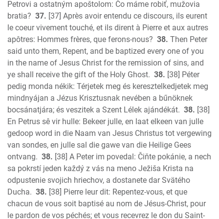
Petrovi a ostatným apoštolom: Čo máme robiť, mužovia
bratia?
37.
[37] Après avoir entendu ce discours, ils eurent
le coeur vivement touché, et ils dirent à Pierre et aux autres
apôtres: Hommes frères, que ferons-nous?
38.
Then Peter
said unto them, Repent, and be baptized every one of you
in the name of Jesus Christ for the remission of sins, and
ye shall receive the gift of the Holy Ghost.
38.
[38] Péter
pedig monda nékik: Térjetek meg és keresztelkedjetek meg
mindnyájan a Jézus Krisztusnak nevében a bűnöknek
bocsánatjára; és veszitek a Szent Lélek ajándékát.
38.
[38]
En Petrus sê vir hulle: Bekeer julle, en laat elkeen van julle
gedoop word in die Naam van Jesus Christus tot vergewing
van sondes, en julle sal die gawe van die Heilige Gees
ontvang.
38.
[38] A Peter im povedal: Čiňte pokánie, a nech
sa pokrstí jeden každý z vás na meno Ježiša Krista na
odpustenie svojich hriechov, a dostanete dar Svätého
Ducha.
38.
[38] Pierre leur dit: Repentez-vous, et que
chacun de vous soit baptisé au nom de Jésus-Christ, pour
le pardon de vos péchés; et vous recevrez le don du Saint-