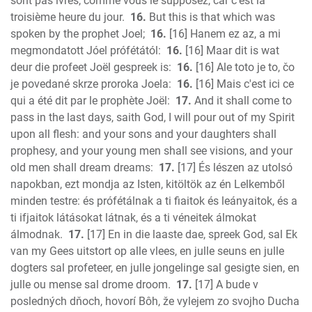
sont pas ivres, comme vous le supposez, car c'est la
troisième heure du jour.
16.
But this is that which was
spoken by the prophet Joel;
16.
[16] Hanem ez az, a mi
megmondatott Jóel prófétától:
16.
[16] Maar dit is wat
deur die profeet Joël gespreek is:
16.
[16] Ale toto je to, čo
je povedané skrze proroka Joela:
16.
[16] Mais c'est ici ce
qui a été dit par le prophète Joël:
17.
And it shall come to
pass in the last days, saith God, I will pour out of my Spirit
upon all flesh: and your sons and your daughters shall
prophesy, and your young men shall see visions, and your
old men shall dream dreams:
17.
[17] És lészen az utolsó
napokban, ezt mondja az Isten, kitöltök az én Lelkemből
minden testre: és prófétálnak a ti fiaitok és leányaitok, és a
ti ifjaitok látásokat látnak, és a ti véneitek álmokat
álmodnak.
17.
[17] En in die laaste dae, spreek God, sal Ek
van my Gees uitstort op alle vlees, en julle seuns en julle
dogters sal profeteer, en julle jongelinge sal gesigte sien, en
julle ou mense sal drome droom.
17.
[17] A bude v
posledných dňoch, hovorí Bôh, že vylejem zo svojho Ducha