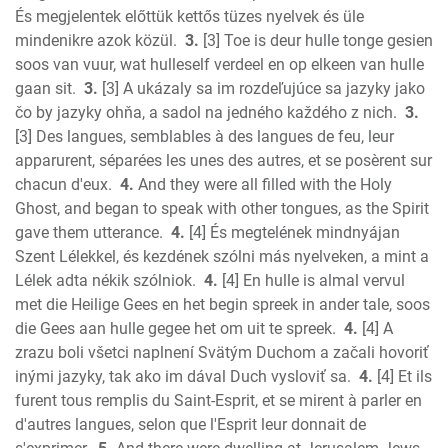
Amos
És megjelentek előttük kettős tüzes nyelvek és üle
Obadiah
mindenikre azok közül.
3.
[3] Toe is deur hulle tonge gesien
Jonah
soos van vuur, wat hulleself verdeel en op elkeen van hulle
Micah
gaan sit.
3.
[3] A ukázaly sa im rozdeľujúce sa jazyky jako
čo by jazyky ohňa, a sadol na jedného každého z nich.
3.
Nahum
[3] Des langues, semblables à des langues de feu, leur
Habakkuk
apparurent, séparées les unes des autres, et se posèrent sur
Zephaniah
chacun d'eux.
4.
And they were all filled with the Holy
Haggai
Ghost, and began to speak with other tongues, as the Spirit
Zechariah
gave them utterance.
4.
[4] És megtelének mindnyájan
New Testament
Szent Lélekkel, és kezdének szólni más nyelveken, a mint a
Malachi
Lélek adta nékik szólniok.
4.
[4] En hulle is almal vervul
Matthew
met die Heilige Gees en het begin spreek in ander tale, soos
die Gees aan hulle gegee het om uit te spreek.
4.
[4] A
Mark
zrazu boli všetci naplnení Svätým Duchom a začali hovoriť
Luke
inými jazyky, tak ako im dával Duch vysloviť sa.
4.
[4] Et ils
John
furent tous remplis du Saint-Esprit, et se mirent à parler en
Acts
d'autres langues, selon que l'Esprit leur donnait de
Romans