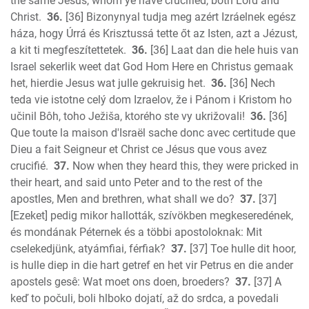
the same Jesus, whom ye have crucified, both Lord and
Christ.
36.
[36] Bizonynyal tudja meg azért Izráelnek egész
háza, hogy Úrrá és Krisztussá tette őt az Isten, azt a Jézust,
a kit ti megfeszítettetek.
36.
[36] Laat dan die hele huis van
Israel sekerlik weet dat God Hom Here en Christus gemaak
het, hierdie Jesus wat julle gekruisig het.
36.
[36] Nech
teda vie istotne celý dom Izraelov, že i Pánom i Kristom ho
učinil Bôh, toho Ježiša, ktorého ste vy ukrižovali!
36.
[36]
Que toute la maison d'Israël sache donc avec certitude que
Dieu a fait Seigneur et Christ ce Jésus que vous avez
crucifié.
37.
Now when they heard this, they were pricked in
their heart, and said unto Peter and to the rest of the
apostles, Men and brethren, what shall we do?
37.
[37]
[Ezeket] pedig mikor hallották, szívökben megkeseredének,
és mondának Péternek és a többi apostoloknak: Mit
cselekedjünk, atyámfiai, férfiak?
37.
[37] Toe hulle dit hoor,
is hulle diep in die hart getref en het vir Petrus en die ander
apostels gesê: Wat moet ons doen, broeders?
37.
[37] A
keď to počuli, boli hlboko dojatí, až do srdca, a povedali