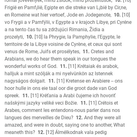
római jövevények, mind zsidók, mind prozelitusok,
10.
[10]
Frigië en Pamf¡lië, Egipte en die streke van L¡bië by Cir,ne,
en Romeine wat hier vertoef, Jode en Jodegenote,
10.
[10]
vo Frygii a v Pamfýlii, v Egypte a v krajoch Libye, pri Cyréne
a na tento čas tu sa zdržujúci Rimania, Židia a
prozelyti,
10.
[10] la Phrygie, la Pamphylie, l'Egypte, le
territoire de la Libye voisine de Cyrène, et ceux qui sont
venus de Rome, Juifs et prosélytes,
11.
Cretes and
Arabians, we do hear them speak in our tongues the
wonderful works of God.
11.
[11] Krétaiak és arabok,
halljuk a mint szólják a mi nyelvünkön az Istennek
nagyságos dolgait.
11.
[11] Kretense en Arabiere -- ons
hoor hulle in ons eie taal oor die groot dade van God
spreek.
11.
[11] Kréťania a Arabi čujeme ich hovoriť
našskými jazyky veliké veci Božie.
11.
[11] Crétois et
Arabes, comment les entendons-nous parler dans nos
langues des merveilles de Dieu?
12.
And they were all
amazed, and were in doubt, saying one to another, What
meaneth this?
12.
[12] Álmélkodnak vala pedig