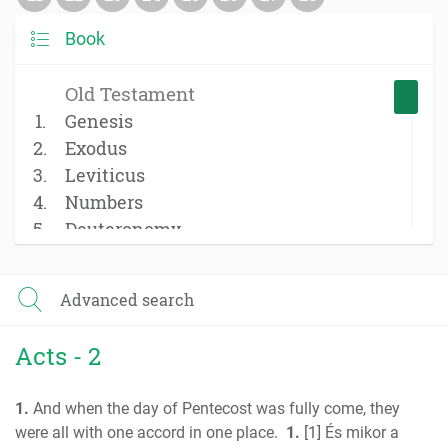
Book
Old Testament
Genesis
Exodus
Leviticus
Numbers
Deuteronomy
Joshua
Judges
Advanced search
Ruth
1 Samuel
Acts - 2
2 Samuel
1 Kings
1.
And when the day of Pentecost was fully come, they
2 Kings
were all with one accord in one place.
1.
[1] És mikor a
1 Chronicles