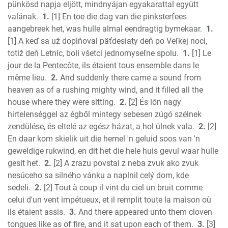
pünkösd napja eljött, mindnyájan egyakarattal együtt
2 Chronicles
valának.
1.
[1] En toe die dag van die pinksterfees
Ezra
aangebreek het, was hulle almal eendragtig bymekaar.
1.
Nehemiah
[1] A keď sa už doplňoval päťdesiaty deň po Veľkej noci,
Esther
totiž deň Letníc, boli všetci jednomyseľne spolu.
1.
[1] Le
jour de la Pentecôte, ils étaient tous ensemble dans le
Job
même lieu.
2.
And suddenly there came a sound from
Psalms
heaven as of a rushing mighty wind, and it filled all the
Proverbs
house where they were sitting.
2.
[2] És lőn nagy
Ecclesiastes
hirtelenséggel az égből mintegy sebesen zúgó szélnek
S of Solomon
zendülése, és eltelé az egész házat, a hol ülnek vala.
2.
[2]
Isaiah
En daar kom skielik uit die hemel 'n geluid soos van 'n
Jeremiah
geweldige rukwind, en dit het die hele huis gevul waar hulle
Lamentations
gesit het.
2.
[2] A zrazu povstal z neba zvuk ako zvuk
nesúceho sa silného vánku a naplnil celý dom, kde
Ezekiel
sedeli.
2.
[2] Tout à coup il vint du ciel un bruit comme
Daniel
celui d'un vent impétueux, et il remplit toute la maison où
Hosea
ils étaient assis.
3.
And there appeared unto them cloven
Joel
tongues like as of fire, and it sat upon each of them.
3.
[3]