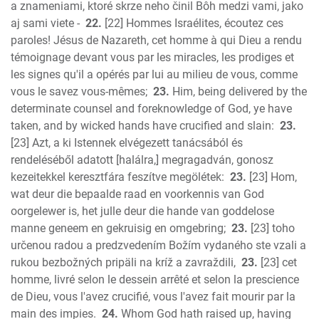
a znameniami, ktoré skrze neho činil Bôh medzi vami, jako
aj sami viete -
22.
[22] Hommes Israélites, écoutez ces
paroles! Jésus de Nazareth, cet homme à qui Dieu a rendu
témoignage devant vous par les miracles, les prodiges et
les signes qu'il a opérés par lui au milieu de vous, comme
vous le savez vous-mêmes;
23.
Him, being delivered by the
determinate counsel and foreknowledge of God, ye have
taken, and by wicked hands have crucified and slain:
23.
[23] Azt, a ki Istennek elvégezett tanácsából és
rendeléséből adatott [halálra,] megragadván, gonosz
kezeitekkel keresztfára feszítve megölétek:
23.
[23] Hom,
wat deur die bepaalde raad en voorkennis van God
oorgelewer is, het julle deur die hande van goddelose
manne geneem en gekruisig en omgebring;
23.
[23] toho
určenou radou a predzvedením Božím vydaného ste vzali a
rukou bezbožných pripäli na kríž a zavraždili,
23.
[23] cet
homme, livré selon le dessein arrêté et selon la prescience
de Dieu, vous l'avez crucifié, vous l'avez fait mourir par la
main des impies.
24.
Whom God hath raised up, having