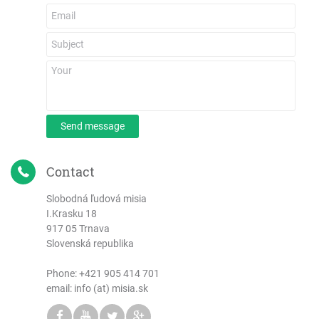
Send message
Contact
Slobodná ľudová misia
I.Krasku 18
917 05 Trnava
Slovenská republika
Phone:
+421 905 414 701
email: info (at) misia.sk