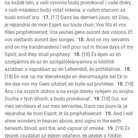
na každé telo, a vaši synovia budú prorokovať i vaše dcéry,
a vaši mládenci budú vídať videnia, a vašim starcom sa
budú snívať sny.
17.
[17] Dans les derniers jours, dit Dieu,
je répandrai de mon Esprit sur toute chair; Vos fils et vos
filles prophétiseront, Vos jeunes gens auront des visions, Et
vos vieillards auront des songes.
18.
And on my servants
and on my handmaidens I will pour out in those days of my
Spirit; and they shall prophesy:
18.
[18] És épen az én
szolgáimra és az én szolgálóleányaimra is kitöltök
azokban a napokban az én Lelkemből, és prófétálnak.
18.
[18] En ook op my diensknegte en diensmaagde sal Ek in
die dae van my Gees uitstort, en hulle sal profeteer.
18.
[18]
Áno i na svojich sluhov a na svoje dievky vylejem zo svojho
Ducha v tých dňoch, a budú prorokovať.
18.
[18] Oui, sur
mes serviteurs et sur mes servantes, Dans ces jours-là, je
répandrai de mon Esprit; et ils prophétiseront.
19.
And I will
shew wonders in heaven above, and signs in the earth
beneath; blood, and fire, and vapour of smoke:
19.
[19] És
tészek csudákat az égben odafenn, és jeleket a földön