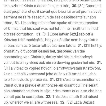
sa mu Bôh zaviazal prísahou, že z plodu jeho bedier, podľa
tela, vzbudí Krista a dosadí na jeho trón,
30.
[30] Comme il
était prophète, et qu'il savait que Dieu lui avait promis avec
serment de faire asseoir un de ses descendants sur son
trône,
31.
He seeing this before spake of the resurrection
of Christ, that his soul was not left in hell, neither his flesh
did see corruption.
31.
[31] Előre látván [ezt,] szólott a
Krisztus feltámadásáról, hogy az ő lelke nem hagyatott a
sírban, sem az ő teste rothadást nem látott.
31.
[31] het hy,
omdat hy dit vooruit gesien het, gespreek van die
opstanding van Christus, dat sy siel nie in die doderyk
verlaat is en sy vlees ook nie verderwing gesien het nie.
31.
[31] a vidiac to vopred hovoril o zmŕtvychvstaní Kristovom,
že ani nebola zanechaná jeho duša v ríši smrti, ani jeho
telo že nevidelo porušenia.
31.
[31] c'est la résurrection du
Christ qu'il a prévue et annoncée, en disant qu'il ne serait
pas abandonné dans le séjour des morts et que sa chair ne
verrait pas la corruption.
32.
This Jesus hath God raised
up, whereof we all are witnesses.
32.
[32] Ezt a Jézust