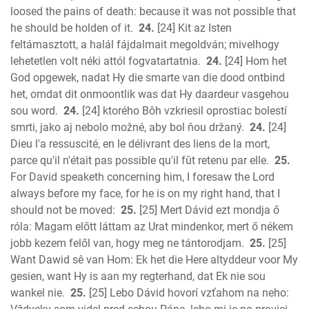
loosed the pains of death: because it was not possible that
he should be holden of it.
24.
[24] Kit az Isten
feltámasztott, a halál fájdalmait megoldván; mivelhogy
lehetetlen volt néki attól fogvatartatnia.
24.
[24] Hom het
God opgewek, nadat Hy die smarte van die dood ontbind
het, omdat dit onmoontlik was dat Hy daardeur vasgehou
sou word.
24.
[24] ktorého Bôh vzkriesil oprostiac bolestí
smrti, jako aj nebolo možné, aby bol ňou držaný.
24.
[24]
Dieu l'a ressuscité, en le délivrant des liens de la mort,
parce qu'il n'était pas possible qu'il fût retenu par elle.
25.
For David speaketh concerning him, I foresaw the Lord
always before my face, for he is on my right hand, that I
should not be moved:
25.
[25] Mert Dávid ezt mondja ő
róla: Magam előtt láttam az Urat mindenkor, mert ő nékem
jobb kezem felől van, hogy meg ne tántorodjam.
25.
[25]
Want Dawid sê van Hom: Ek het die Here altyddeur voor My
gesien, want Hy is aan my regterhand, dat Ek nie sou
wankel nie.
25.
[25] Lebo Dávid hovorí vzťahom na neho: