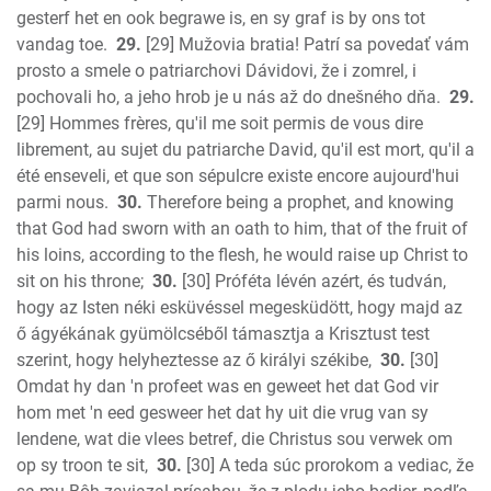
gesterf het en ook begrawe is, en sy graf is by ons tot
vandag toe.
29.
[29] Mužovia bratia! Patrí sa povedať vám
prosto a smele o patriarchovi Dávidovi, že i zomrel, i
pochovali ho, a jeho hrob je u nás až do dnešného dňa.
29.
[29] Hommes frères, qu'il me soit permis de vous dire
librement, au sujet du patriarche David, qu'il est mort, qu'il a
été enseveli, et que son sépulcre existe encore aujourd'hui
parmi nous.
30.
Therefore being a prophet, and knowing
that God had sworn with an oath to him, that of the fruit of
his loins, according to the flesh, he would raise up Christ to
sit on his throne;
30.
[30] Próféta lévén azért, és tudván,
hogy az Isten néki esküvéssel megesküdött, hogy majd az
ő ágyékának gyümölcséből támasztja a Krisztust test
szerint, hogy helyheztesse az ő királyi székibe,
30.
[30]
Omdat hy dan 'n profeet was en geweet het dat God vir
hom met 'n eed gesweer het dat hy uit die vrug van sy
lendene, wat die vlees betref, die Christus sou verwek om
op sy troon te sit,
30.
[30] A teda súc prorokom a vediac, že