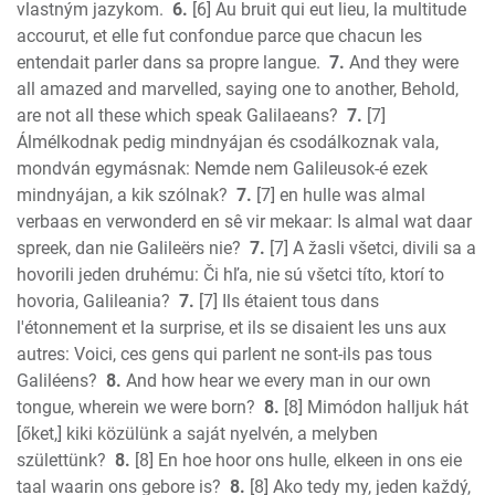
1 John
vlastným jazykom.
6.
[6] Au bruit qui eut lieu, la multitude
2 John
accourut, et elle fut confondue parce que chacun les
3 John
entendait parler dans sa propre langue.
7.
And they were
all amazed and marvelled, saying one to another, Behold,
Jude
are not all these which speak Galilaeans?
7.
[7]
Revelation
Álmélkodnak pedig mindnyájan és csodálkoznak vala,
mondván egymásnak: Nemde nem Galileusok-é ezek
mindnyájan, a kik szólnak?
7.
[7] en hulle was almal
verbaas en verwonderd en sê vir mekaar: Is almal wat daar
spreek, dan nie Galileërs nie?
7.
[7] A žasli všetci, divili sa a
hovorili jeden druhému: Či hľa, nie sú všetci títo, ktorí to
hovoria, Galileania?
7.
[7] Ils étaient tous dans
l'étonnement et la surprise, et ils se disaient les uns aux
autres: Voici, ces gens qui parlent ne sont-ils pas tous
Galiléens?
8.
And how hear we every man in our own
tongue, wherein we were born?
8.
[8] Mimódon halljuk hát
[őket,] kiki közülünk a saját nyelvén, a melyben
születtünk?
8.
[8] En hoe hoor ons hulle, elkeen in ons eie
taal waarin ons gebore is?
8.
[8] Ako tedy my, jeden každý,