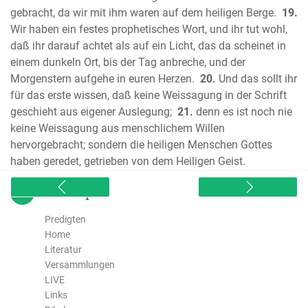
gebracht, da wir mit ihm waren auf dem heiligen Berge.
19.
Korinther
Wir haben ein festes prophetisches Wort, und ihr tut wohl,
Der Brief des Paulus an die Galater
daß ihr darauf achtet als auf ein Licht, das da scheinet in
Der Brief des Paulus an die Epheser
einem dunkeln Ort, bis der Tag anbreche, und der
Der Brief des Paulus an die Philipper
Morgenstern aufgehe in euren Herzen.
20.
Und das sollt ihr
Der Brief des Paulus an die Kolosser
für das erste wissen, daß keine Weissagung in der Schrift
Der erste Brief des Paulus an die
geschieht aus eigener Auslegung;
21.
denn es ist noch nie
Thessalonicher
keine Weissagung aus menschlichem Willen
Der zweite Brief des Paulus an die
hervorgebracht; sondern die heiligen Menschen Gottes
haben geredet, getrieben von dem Heiligen Geist.
Thessalonicher
Der erste Brief des Paulus an Thimotheus
sitemap
Der zweite Brief des Paulus an
Thimotheus
Predigten
Home
Der Brief des Paulus an Titus
Literatur
Der Brief des Paulus an Philemon
Versammlungen
Der erste Brief des Petrus
LIVE
Der zweite Brief des Petrus
Links