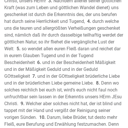
Das Buch Nehemia
Christi, unsers HErrn!
3.
Nachdem allerlei seiner göttlichen
Das Buch Ester
Kraft (was zum Leben und göttlichen Wandel dienet) uns
geschenket ist durch die Erkenntnis des, der uns berufen
Das Buch Hiob (Ijob)
hat durch seine Herrlichkeit und Tugend,
4.
durch welche
Der Psalter
uns die teuren und allergrößten Verheißungen geschenket
Die Sprüche Salomos (Sprichwörter)
sind, nämlich daß ihr durch dasselbige teilhaftig werdet der
Der Prediger Salomo (Kohelet)
göttlichen Natur, so ihr fliehet die vergängliche Lust der
Das Hohelied Salomos
Welt:
5.
so wendet allen euren Fleiß daran und reichet dar
Der Prophet Jesaja
in eurem Glauben Tugend und in der Tugend
Der Prophet Jeremia
Bescheidenheit
6.
und in der Bescheidenheit Mäßigkeit
Die Klagelieder Jeremias
und in der Mäßigkeit Geduld und in der Geduld
GOttseligkeit
7.
und in der GOttseligkeit brüderliche Liebe
Der Prophet Hesekiel (Ezechiel)
und in der brüderlichen Liebe gemeine Liebe.
8.
Denn wo
Der Prophet Daniel
solches reichlich bei euch ist, wird‘s euch nicht faul noch
Der Prophet Hosea
unfruchtbar sein lassen in der Erkenntis unsers HErrn JEsu
Der Prophet Joel
Christi.
9.
Welcher aber solches nicht hat, der ist blind und
Der Prophet Amos
tappet mit der Hand und vergißt der Reinigung seiner
Der Prophet Obadja
vorigen Sünden.
10.
Darum, liebe Brüder, tut desto mehr
Der Prophet Jona
Fleiß, eure Berufung und Erwählung festzumachen. Denn