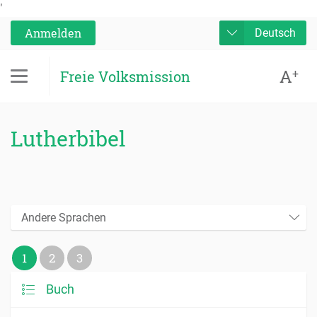
'
Anmelden
Deutsch
A
+
Freie Volksmission
Lutherbibel
Andere Sprachen
1
2
3
Buch