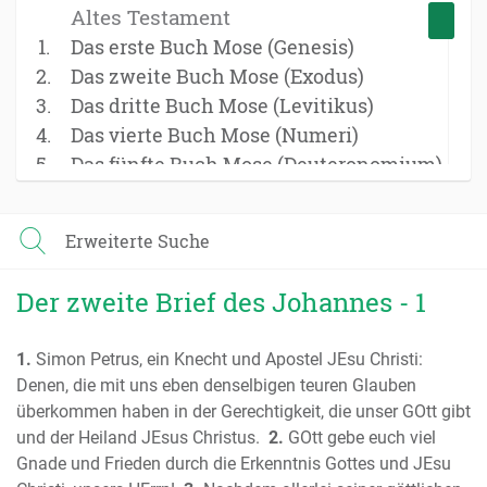
Altes Testament
Das erste Buch Mose (Genesis)
Das zweite Buch Mose (Exodus)
Das dritte Buch Mose (Levitikus)
Das vierte Buch Mose (Numeri)
Das fünfte Buch Mose (Deuteronomium)
Das Buch Josua
Das Buch der Richter
Erweiterte Suche
Das Buch Ruth
Das erste Buch Samuel
Der zweite Brief des Johannes - 1
Das zweite Buch Samuel
Das erste Buch der Könige
1.
Simon Petrus, ein Knecht und Apostel JEsu Christi:
Das zweite Buch der Könige
Denen, die mit uns eben denselbigen teuren Glauben
Das erste Buch der Chronik
überkommen haben in der Gerechtigkeit, die unser GOtt gibt
Das zweite Buch der Chronik
und der Heiland JEsus Christus.
2.
GOtt gebe euch viel
Das Buch Esra
Gnade und Frieden durch die Erkenntnis Gottes und JEsu