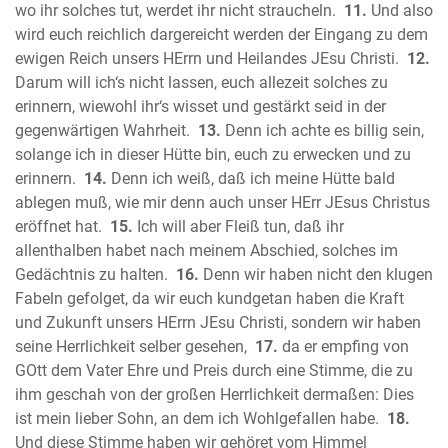
Der Prophet Micha
wo ihr solches tut, werdet ihr nicht straucheln.
11.
Und also
wird euch reichlich dargereicht werden der Eingang zu dem
Der Prophet Nahum
ewigen Reich unsers HErrn und Heilandes JEsu Christi.
12.
Der Prophet Habakuk
Darum will ich‘s nicht lassen, euch allezeit solches zu
Der Prophet Zephanja
erinnern, wiewohl ihr‘s wisset und gestärkt seid in der
Der Prophet Haggai
gegenwärtigen Wahrheit.
13.
Denn ich achte es billig sein,
Der Prophet Sacharja
solange ich in dieser Hütte bin, euch zu erwecken und zu
Der Prophet Maleachi
erinnern.
14.
Denn ich weiß, daß ich meine Hütte bald
Neues Testament
ablegen muß, wie mir denn auch unser HErr JEsus Christus
Das Evangelium nach Matthäus
eröffnet hat.
15.
Ich will aber Fleiß tun, daß ihr
allenthalben habet nach meinem Abschied, solches im
Das Evangelium nach Markus
Gedächtnis zu halten.
16.
Denn wir haben nicht den klugen
Das Evangelium nach Lukas
Fabeln gefolget, da wir euch kundgetan haben die Kraft
Das Evangelium nach Johannes
und Zukunft unsers HErrn JEsu Christi, sondern wir haben
Die Apostelgeschichte des Lukas
seine Herrlichkeit selber gesehen,
17.
da er empfing von
Der Brief des Paulus an die Römer
GOtt dem Vater Ehre und Preis durch eine Stimme, die zu
Der erste Brief des Paulus an die
ihm geschah von der großen Herrlichkeit dermaßen: Dies
Korinther
ist mein lieber Sohn, an dem ich Wohlgefallen habe.
18.
Der zweite Brief des Paulus an die
Und diese Stimme haben wir gehöret vom Himmel