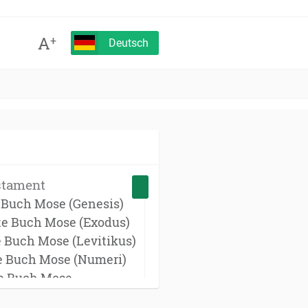
A
+
Deutsch
stament
e Buch Mose (Genesis)
te Buch Mose (Exodus)
e Buch Mose (Levitikus)
te Buch Mose (Numeri)
te Buch Mose
onomium)