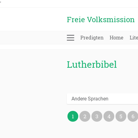
'
Freie Volksmission
Predigten
Home
Lit
Lutherbibel
Andere Sprachen
1
2
3
4
5
6