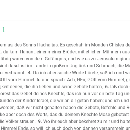
Das Buch
Das Buch
Das Buch
Das erst
 1
Das zwei
Das erste
hemias, des Sohns Hachaljas. Es geschah im Monden Chisleu de
Das zwei
.
da kam Hanani, einer meiner Brüder, mit etlichen Männern aus 
Das erste
nd übrig waren von dem Gefängnis, und wie es zu Jerusalem ging
Das zwei
sind daselbst im Lande in großem Unglück und Schmach; die M
er verbrannt.
4.
Da ich aber solche Worte hörete, saß ich und w
Das Buch
 GOtt vom Himmel
5.
und sprach: Ach, HErr, GOtt vom Himmel, gr
Das Buc
eit denen, die ihn lieben und seine Gebote halten,
6.
laß doch 
Das Buch
rest das Gebet deines Knechts, das ich nun vor dir bete Tag und 
Das Buch 
ünden der Kinder Israel, die wir an dir getan haben; und ich u
Der Psalt
 worden, daß wir nicht gehalten haben die Gebote, Befehle und R
Die Sprü
e aber doch des Worts, das du deinem Knechte Mose gebotest 
(Sprichwö
die Völker streuen.
9.
Wo ihr euch aber bekehret zu mir und halte
Der Predi
r Himmel Ende, so will ich euch doch von dannen versammeln und