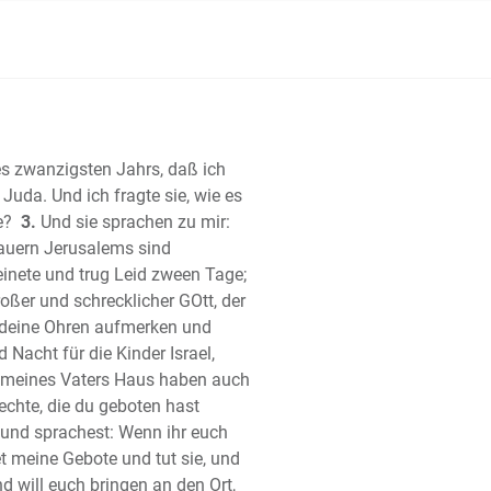
 Josua
 der Richter
 Ruth
e Buch Samuel
te Buch Samuel
 Buch der Könige
s zwanzigsten Jahrs, daß ich
te Buch der Könige
Juda. Und ich fragte sie, wie es
 Buch der Chronik
e?
3.
Und sie sprachen zu mir:
te Buch der Chronik
auern Jerusalems sind
einete und trug Leid zween Tage;
 Esra
oßer und schrecklicher GOtt, der
h Nehemia
deine Ohren aufmerken und
 Ester
Nacht für die Kinder Israel,
Hiob (Ijob)
nd meines Vaters Haus haben auch
er
echte, die du geboten hast
che Salomos
und sprachest: Wenn ihr euch
rter)
t meine Gebote und tut sie, und
ger Salomo (Kohelet)
 will euch bringen an den Ort,