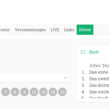
eratur
Versammlungen
LIVE
Links
Bibeln
Buch
Altes Te
Das erst
Das zwei
Das dritt
Das vier
7
8
9
10
11
12
13
Das fünf
(Deuter