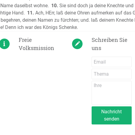
n Name daselbst wohne.
10.
Sie sind doch ja deine Knechte und d
Das Hohe
chtige Hand.
11.
Ach, HErr, laß deine Ohren aufmerken auf das 
Der Proph
a begehren, deinen Namen zu fürchten; und. laß deinem Knechte 
Der Prop
e! Denn ich war des Königs Schenke.
Die Klage
Der Proph
Freie
Schreiben Sie
Der Proph
Volksmission
uns
Der Prop
Der Proph
Der Prop
Der Prop
Der Prop
Der Prop
Der Prop
Der Prop
Nachricht
senden
Der Prop
Der Prop