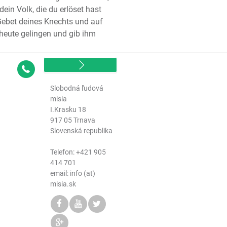
ein Volk, die du erlöset hast
lied Salomos
Gebet deines Knechts und auf
et Jesaja
heute gelingen und gib ihm
het Jeremia
lieder Jeremias
et Hesekiel (Ezechiel)
Kontakt
et Daniel
Slobodná ľudová
het Hosea
misia
et Joel
I.Krasku 18
het Amos
917 05 Trnava
Slovenská republika
het Obadja
het Jona
Telefon:
+421 905
het Micha
414 701
het Nahum
email: info (at)
misia.sk
het Habakuk
het Zephanja
het Haggai