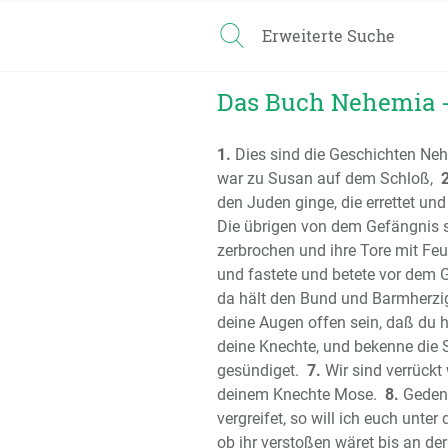
Erweiterte Suche
Das Buch Nehemia -
1.
Dies sind die Geschichten Ne
war zu Susan auf dem Schloß,
2
den Juden ginge, die errettet u
Die übrigen von dem Gefängnis 
zerbrochen und ihre Tore mit Feu
und fastete und betete vor dem
da hält den Bund und Barmherzigk
deine Augen offen sein, daß du hö
deine Knechte, und bekenne die S
gesündiget.
7.
Wir sind verrückt
deinem Knechte Mose.
8.
Gedenk
vergreifet, so will ich euch unter 
ob ihr verstoßen wäret bis an de