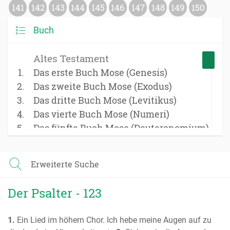
141
142
143
144
145
146
147
148
149
150
Buch
Altes Testament
Das erste Buch Mose (Genesis)
Das zweite Buch Mose (Exodus)
Das dritte Buch Mose (Levitikus)
Das vierte Buch Mose (Numeri)
Das fünfte Buch Mose (Deuteronomium)
Das Buch Josua
Das Buch der Richter
Erweiterte Suche
Das Buch Ruth
Das erste Buch Samuel
Der Psalter - 123
Das zweite Buch Samuel
Das erste Buch der Könige
1.
Ein Lied im höhern Chor. Ich hebe meine Augen auf zu
Das zweite Buch der Könige