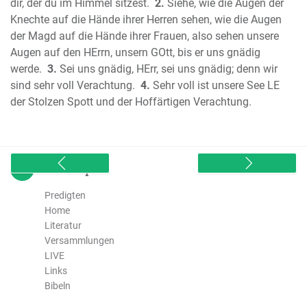
dir, der du im Himmel sitzest.
2.
Siehe, wie die Augen der
Das erste Buch der Chronik
Knechte auf die Hände ihrer Herren sehen, wie die Augen
Das zweite Buch der Chronik
der Magd auf die Hände ihrer Frauen, also sehen unsere
Das Buch Esra
Augen auf den HErrn, unsern GOtt, bis er uns gnädig
Das Buch Nehemia
werde.
3.
Sei uns gnädig, HErr, sei uns gnädig; denn wir
Das Buch Ester
sind sehr voll Verachtung.
4.
Sehr voll ist unsere See LE
der Stolzen Spott und der Hoffärtigen Verachtung.
Das Buch Hiob (Ijob)
Der Psalter
Die Sprüche Salomos (Sprichwörter)
Der Prediger Salomo (Kohelet)
sitemap
Das Hohelied Salomos
Der Prophet Jesaja
Predigten
Home
Der Prophet Jeremia
Literatur
Die Klagelieder Jeremias
Versammlungen
Der Prophet Hesekiel (Ezechiel)
LIVE
Der Prophet Daniel
Links
Bibeln
Der Prophet Hosea