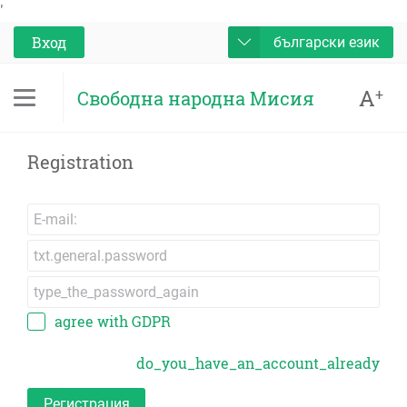
'
Вход
български език
A
+
Свободна народна Мисия
Registration
agree with GDPR
do_you_have_an_account_already
Регистрация