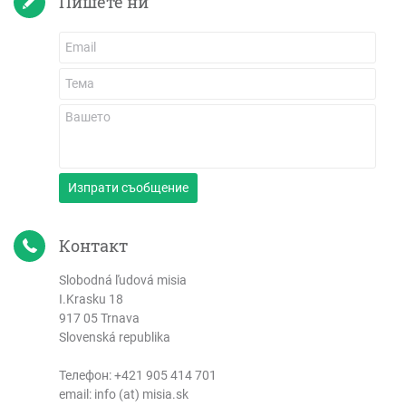
Пишете ни
Изпрати съобщение
Контакт
Slobodná ľudová misia
I.Krasku 18
917 05 Trnava
Slovenská republika
Телефон:
+421 905 414 701
email: info (at) misia.sk