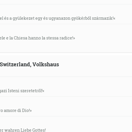
áel és a gyülekezet egy és ugyanazon gyökérből származik!«
ele e la Chiesa hanno la stessa radice!»
, Switzerland, Volkshaus
gazi Isteni szeretetről!«
ero amore di Dio!»
der wahren Liebe Gottes!