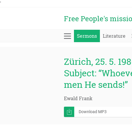
'
Free People's missi
Sermons
Literature
Zürich, 25. 5. 198
Subject: “Whoeve
men He sends!”
Ewald Frank
Download MP3