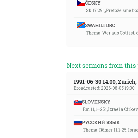
ČESKY
Sk 17:29: „Pretože sme b
SWAHILI DRC
Thema: Wer aus Gott ist, 
Next sermons from this 
1991-06-30 14:00, Zürich
Broadcasted: 2026-08-05 19:30
SLOVENSKY
Rm 11,1–25: „Izrael a Cirke
РУССКИЙ ЯЗЫК
Thema: Römer 11,1-25: Isra