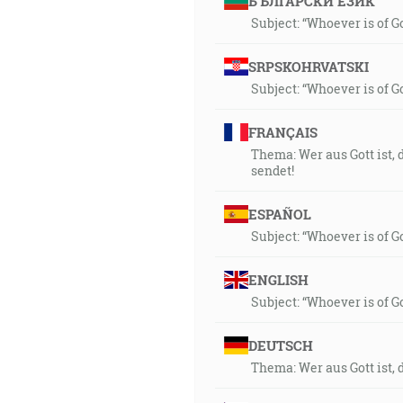
БЪЛГАРСКИ ЕЗИК
Subject: “Whoever is of G
SRPSKOHRVATSKI
Subject: “Whoever is of G
FRANÇAIS
Thema: Wer aus Gott ist,
sendet!
ESPAÑOL
Subject: “Whoever is of G
ENGLISH
Subject: “Whoever is of G
DEUTSCH
Thema: Wer aus Gott ist, 