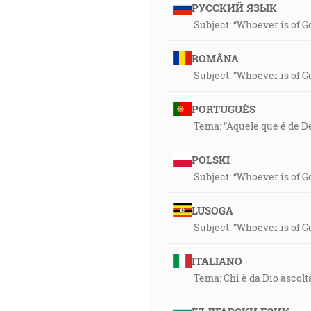
РУССКИЙ ЯЗЫК
Subject: “Whoever is of G
ROMÂNA
Subject: “Whoever is of G
PORTUGUÊS
Tema: “Aquele que é de D
POLSKI
Subject: “Whoever is of G
LUSOGA
Subject: “Whoever is of G
ITALIANO
Tema: Chi è da Dio ascolt