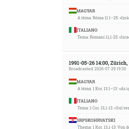
MAGYAR
A téma: Róma 11:1–25: »Izr
ITALIANO
Tema: Romani 11,1-25: «Isra
1991-05-26 14:00, Zürich
Broadcasted: 2026-07-29 19:30
MAGYAR
A téma: 1 Kor. 13:1–13: »Az i
ITALIANO
Tema: 1 Cor. 13,1-13: «Sul v
SRPSKOHRVATSKI
Thema: 1 Kor. 13,1-13: Von 