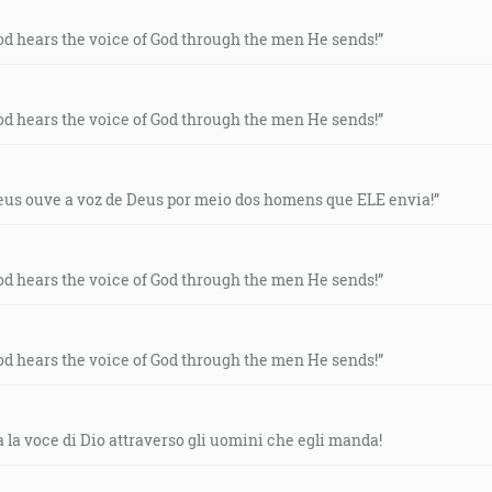
od hears the voice of God through the men He sends!”
od hears the voice of God through the men He sends!”
eus ouve a voz de Deus por meio dos homens que ELE envia!”
od hears the voice of God through the men He sends!”
od hears the voice of God through the men He sends!”
a la voce di Dio attraverso gli uomini che egli manda!