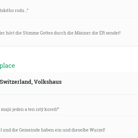
ožského rodu…“
der hört die Stimme Gottes durch die Männer die ER sendet!
place
, Switzerland, Volkshaus
v majú jeden a ten istý koreň!“
el und die Gemeinde haben ein und dieselbe Wurzel!