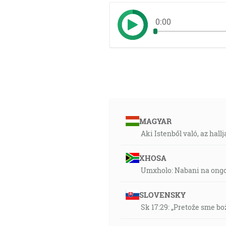
0:00
MAGYAR
Aki Istenből való, az hall
XHOSA
Umxholo: Nabani na ongo
SLOVENSKY
Sk 17:29: „Pretože sme b