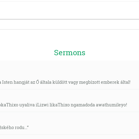
Sermons
ja Isten hangját az Ő általa küldött vagy megbízott emberek által!
kaThixo uyaliva iLizwi likaThixo ngamadoda awathumileyo!
ožského rodu…“