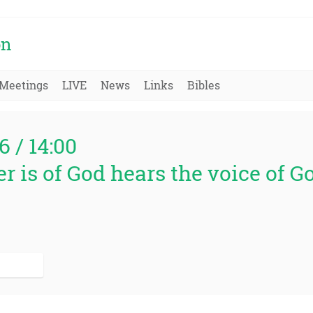
on
Meetings
LIVE
News
Links
Bibles
6 / 14:00
r is of God hears the voice of G